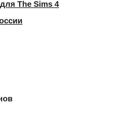
для The Sims 4
России
нов